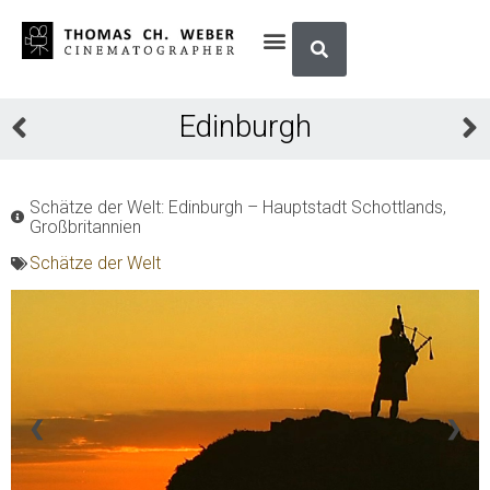
Edinburgh
Schätze der Welt: Edinburgh – Hauptstadt Schottlands,
Großbritannien
Schätze der Welt
❮
❯