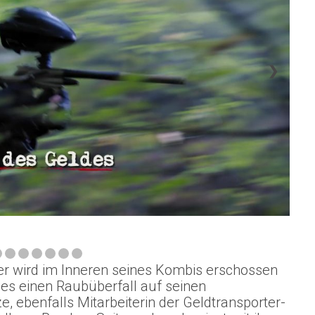
❯
er wird im Inneren seines Kombis erschossen
es einen Raubüberfall auf seinen
, ebenfalls Mitarbeiterin der Geldtransporter-