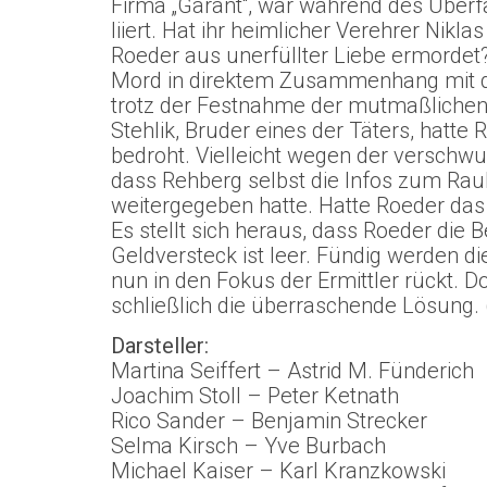
Firma „Garant“, war während des Überfa
liiert. Hat ihr heimlicher Verehrer Nikl
Roeder aus unerfüllter Liebe ermordet? 
Mord in direktem Zusammenhang mit d
trotz der Festnahme der mutmaßlichen
Stehlik, Bruder eines der Täters, hatt
bedroht. Vielleicht wegen der verschwu
dass Rehberg selbst die Infos zum Raub
weitergegeben hatte. Hatte Roeder d
Es stellt sich heraus, dass Roeder die 
Geldversteck ist leer. Fündig werden di
nun in den Fokus der Ermittler rückt. D
schließlich die überraschende Lösung. 
Darsteller:
Martina Seiffert – Astrid M. Fünderich
Joachim Stoll – Peter Ketnath
Rico Sander – Benjamin Strecker
Selma Kirsch – Yve Burbach
Michael Kaiser – Karl Kranzkowski