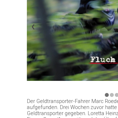
❮
Der Geldtransporter-Fahrer Marc Roed
aufgefunden. Drei Wochen zuvor hatte 
Geldtransporter gegeben. Loretta Heinze