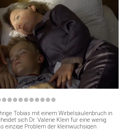
❯
hrige Tobias mit einem Wirbelsäulenbruch in
heidet sich Dr. Valerie Klein für eine wenig
das einzige Problem der kleinwüchsigen