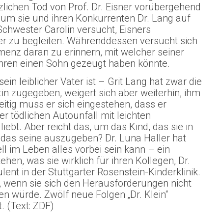
tzlichen Tod von Prof. Dr. Eisner vorübergehend
, um sie und ihren Konkurrenten Dr. Lang auf
Schwester Carolin versucht, Eisners
uer zu begleiten. Währenddessen versucht sich
emenz daran zu erinnern, mit welcher seiner
ahren einen Sohn gezeugt haben könnte.
ein leiblicher Vater ist – Grit Lang hat zwar die
in zugegeben, weigert sich aber weiterhin, ihm
itig muss er sich eingestehen, dass er
r tödlichen Autounfall mit leichten
iebt. Aber reicht das, um das Kind, das sie in
das seine auszugeben? Dr. Luna Haller hat
ll im Leben alles vorbei sein kann – ein
en, was sie wirklich für ihren Kollegen, Dr.
lent in der Stuttgarter Rosenstein-Kinderklinik.
t, wenn sie sich den Herausforderungen nicht
 würde. Zwölf neue Folgen „Dr. Klein“
. (Text: ZDF)