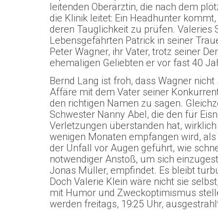
leitenden Oberärztin, die nach dem plö
die Klinik leitet: Ein Headhunter kommt
deren Tauglichkeit zu prüfen. Valeries 
Lebensgefährten Patrick in seiner Tra
Peter Wagner, ihr Vater, trotz seiner D
ehemaligen Geliebten er vor fast 40 J
Bernd Lang ist froh, dass Wagner nicht s
Affäre mit dem Vater seiner Konkurrent
den richtigen Namen zu sagen. Gleichze
Schwester Nanny Abel, die den für Eisne
Verletzungen überstanden hat, wirklich l
wenigen Monaten empfangen wird, als 
der Unfall vor Augen geführt, wie schne
notwendiger Anstoß, um sich einzugesteh
Jonas Müller, empfindet. Es bleibt turbu
Doch Valerie Klein wäre nicht sie selbs
mit Humor und Zweckoptimismus stellen
werden freitags, 19:25 Uhr, ausgestrahlt