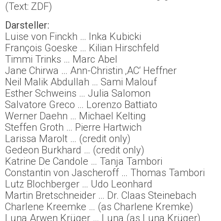
Leonie sei bei ihnen in der Wohnung gewesen.
(Text: ZDF)
Darsteller:
Luise von Finckh … Inka Kubicki
François Goeske … Kilian Hirschfeld
Timmi Trinks … Marc Abel
Jane Chirwa … Ann-Christin ‚AC‘ Heffner
Neil Malik Abdullah … Sami Malouf
Esther Schweins … Julia Salomon
Salvatore Greco … Lorenzo Battiato
Werner Daehn … Michael Kelting
Steffen Groth … Pierre Hartwich
Larissa Marolt … (credit only)
Gedeon Burkhard … (credit only)
Katrine De Candole … Tanja Tambori
Constantin von Jascheroff … Thomas Tambori
Lutz Blochberger … Udo Leonhard
Martin Bretschneider … Dr. Claas Steinebach
Charlene Kreemke … (as Charlene Kremke)