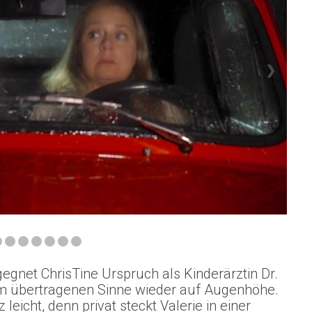
❯
egegnet ChrisTine Urspruch als Kinderärztin Dr.
r im übertragenen Sinne wieder auf Augenhöhe.
 leicht, denn privat steckt Valerie in einer