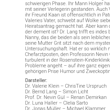
schwierigen Phase. Ihr Mann Holger hat
mit seiner Verlegerin gestanden. Auch
ihr Freund Kaan ist offensichtlich in Pat
Valeries Vater, schwebt auf Wolke si
Heiratsantrag gemacht hat. Aber kann d
der dement ist? Dr. Lang trifft es indes
Nanny, das die beiden als sein leiblich
seine Mutter Grit sitzt nach dem myste
Untersuchungshaft. Hat er so wirklic
Chefarztposten, den Professorin Nevin Gü
turbulent in der Rosenstein-Kinderklinik
Probleme angeht – auf ihre ganz eigene
gehörigen Prise Humor und Zweckoptim
Darsteller:
Dr. Valerie Klein – ChrisTine Urspruch
Dr. Bernd Lang – Simon Licht
Prof. Dr. Nevin Gül – Renan Demirkan
Dr. Luna Haller – Clelia Sarto
Dr. Jonas Müller – Michael Klammer