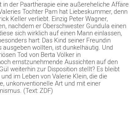
 in der Paartherapie eine außereheliche Affäre
 Valeries Tochter Pam hat Liebeskummer, denn
rick Keller verliebt. Einzig Peter Wagner,
eben, nachdem er Oberschwester Gundula einen
iese sich wirklich auf einen Mann einlassen,
 besonders hart: Das Kind seiner Freundin
es ausgeben wollten, ist dunkelhäutig. Und
riösen Tod von Berta Völker in
h noch ernstzunehmende Aussichten auf den
l weiterhin zur Disposition stellt? Es bleibt
 und im Leben von Valerie Klein, die die
, unkonventionelle Art und mit einer
ismus. (Text: ZDF)