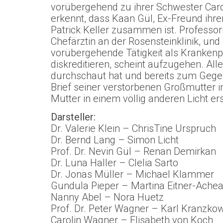
vorübergehend zu ihrer Schwester Carolin
erkennt, dass Kaan Gül, Ex-Freund ihrer
Patrick Keller zusammen ist. Professori
Chefärztin an der Rosensteinklinik, und
vorübergehende Tätigkeit als Krankenp
diskreditieren, scheint aufzugehen. All
durchschaut hat und bereits zum Gegens
Brief seiner verstorbenen Großmutter in
Mutter in einem völlig anderen Licht er
Darsteller:
Dr. Valerie Klein – ChrisTine Urspruch
Dr. Bernd Lang – Simon Licht
Prof. Dr. Nevin Gül – Renan Demirkan
Dr. Luna Haller – Clelia Sarto
Dr. Jonas Müller – Michael Klammer
Gundula Pieper – Martina Eitner-Ach
Nanny Abel – Nora Huetz
Prof. Dr. Peter Wagner – Karl Kranzko
Carolin Wagner – Elisabeth von Koch