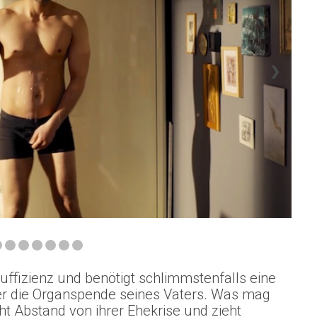
❯
uffizienz und benötigt schlimmstenfalls eine
 er die Organspende seines Vaters. Was mag
ht Abstand von ihrer Ehekrise und zieht