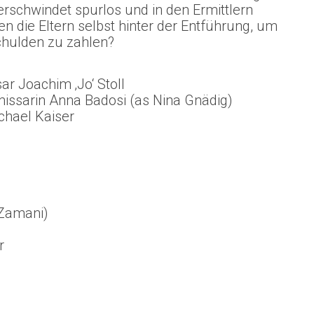
rschwindet spurlos und in den Ermittlern
en die Eltern selbst hinter der Entführung, um
hulden zu zahlen?
r Joachim ‚Jo‘ Stoll
issarin Anna Badosi (as Nina Gnädig)
chael Kaiser
 Zamani)
r