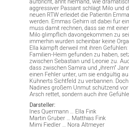
aufbricht, ahnt niemand, wie dramatisch
aggressiver Passant schlägt Milo und 
neuen RTW erleidet die Patientin Emma 
werden. Emmas Gehirn ist dabei für ei
muss damit rechnen, dass sie mit ein
Milo glimpflich davongekommen zu sein
immerhin wurden scheinbar keine Organ
Ella kämpft derweil mit ihren Gefühlen
Familien-Heim gefunden zu haben, setzt
zwischen Sebastian und Leonie zu. Auch 
dass zwischen Samira und „ihrem“ Jann
einen Fehler unter, um sie endgültig a
Kühnerts Sichtfeld zu verbannen. Doch 
Nadines großem Unmut schützend vor Sa
Arsch rettet, sondern auch ihre Gefühle
Darsteller:
Ines Quermann … Ella Fink
Martin Gruber … Matthias Fink
Mimi Fiedler … Nora Altmeyer