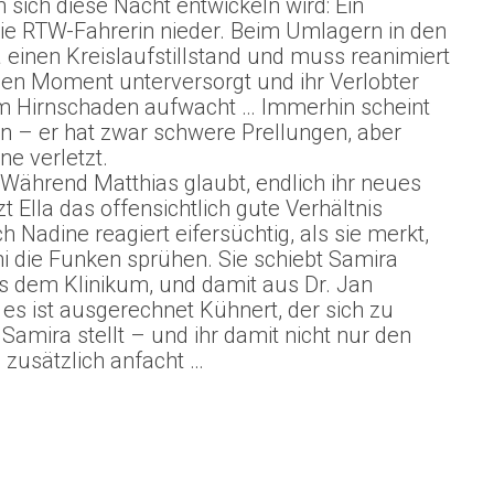
 sich diese Nacht entwickeln wird: Ein
die RTW-Fahrerin nieder. Beim Umlagern in den
einen Kreislaufstillstand und muss reanimiert
nen Moment unterversorgt und ihr Verlobter
em Hirnschaden aufwacht … Immerhin scheint
 – er hat zwar schwere Prellungen, aber
e verletzt.
: Während Matthias glaubt, endlich ihr neues
 Ella das offensichtlich gute Verhältnis
Nadine reagiert eifersüchtig, als sie merkt,
i die Funken sprühen. Sie schiebt Samira
us dem Klinikum, und damit aus Dr. Jan
es ist ausgerechnet Kühnert, der sich zu
mira stellt – und ihr damit nicht nur den
 zusätzlich anfacht …