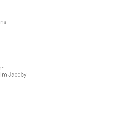
ens
nn
helm Jacoby