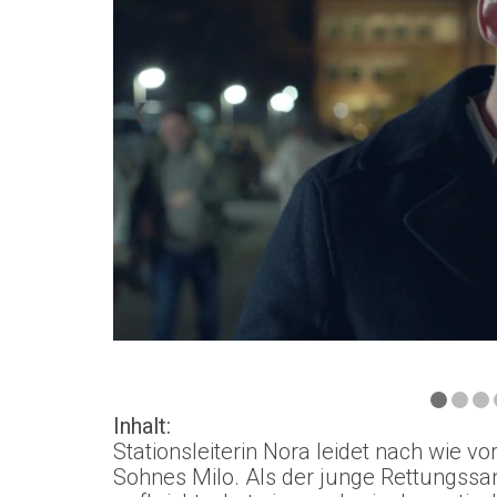
❮
Inhalt:
Stationsleiterin Nora leidet nach wie 
Sohnes Milo. Als der junge Rettungssan