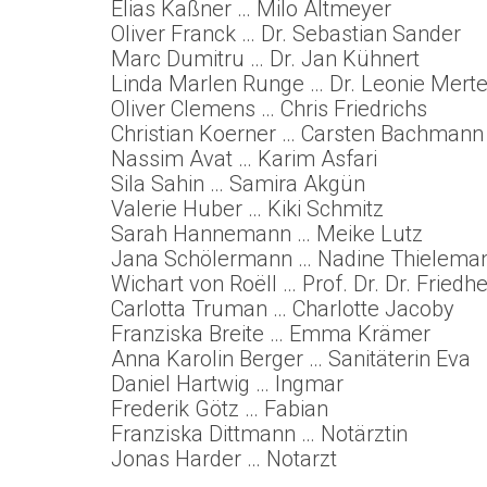
Elias Kaßner … Milo Altmeyer
Oliver Franck … Dr. Sebastian Sander
Marc Dumitru … Dr. Jan Kühnert
Linda Marlen Runge … Dr. Leonie Mert
Oliver Clemens … Chris Friedrichs
Christian Koerner … Carsten Bachmann
Nassim Avat … Karim Asfari
Sila Sahin … Samira Akgün
Valerie Huber … Kiki Schmitz
Sarah Hannemann … Meike Lutz
Jana Schölermann … Nadine Thielema
Wichart von Roëll … Prof. Dr. Dr. Fried
Carlotta Truman … Charlotte Jacoby
Franziska Breite … Emma Krämer
Anna Karolin Berger … Sanitäterin Eva
Daniel Hartwig … Ingmar
Frederik Götz … Fabian
Franziska Dittmann … Notärztin
Jonas Harder … Notarzt