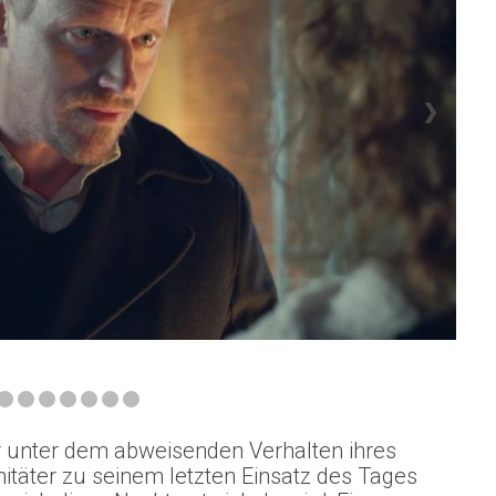
❯
vor unter dem abweisenden Verhalten ihres
itäter zu seinem letzten Einsatz des Tages