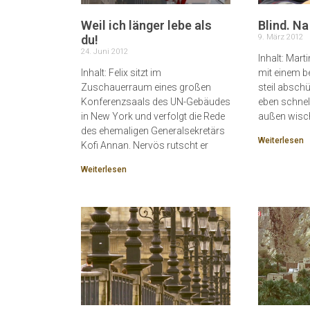
Weil ich länger lebe als
Blind. Na
du!
9. März 2012
24. Juni 2012
Inhalt: Mart
Inhalt: Felix sitzt im
mit einem b
Zuschauerraum eines großen
steil absch
Konferenzsaals des UN-Gebäudes
eben schnel
in New York und verfolgt die Rede
außen wisch
des ehemaligen Generalsekretärs
Weiterlesen
Kofi Annan. Nervös rutscht er
Weiterlesen