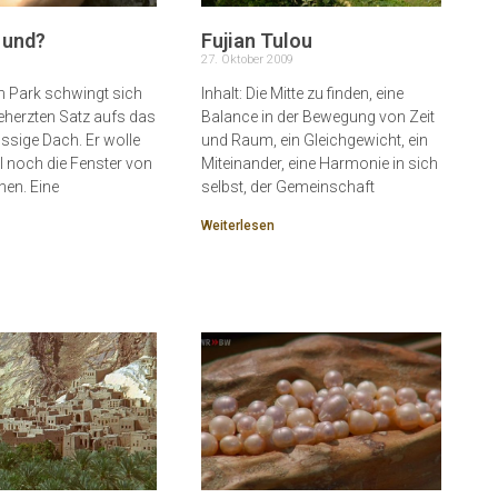
 und?
Fujian Tulou
27. Oktober 2009
in Park schwingt sich
Inhalt: Die Mitte zu finden, eine
eherzten Satz aufs das
Balance in der Bewegung von Zeit
üssige Dach. Er wolle
und Raum, ein Gleichgewicht, ein
l noch die Fenster von
Miteinander, eine Harmonie in sich
en. Eine
selbst, der Gemeinschaft
Weiterlesen