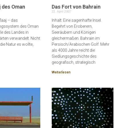
aj des Oman
Das Fort von Bahrain
22. April 2007
flaaj – das
Inhalt: Eine sagenhafte Insel.
ngssystem des Oman
Begehrt von Eroberern,
ile des Landes in
Seeräubern und Königen
ärten verwandelt. Nicht
gleichermaßen. Bahrain im
 die Natur es wollte,
Persisch/Arabischen Golf. Mehr
als 4000 Jahre reicht die
Siedlungsgeschichte des
geografisch, strategisch
Weiterlesen