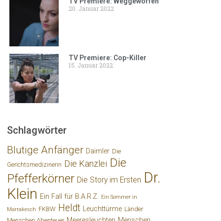
TV Premiere: Weggeworfen
20. Januar 2022
TV Premiere: Cop-Killer
15. Januar 2022
Schlagwörter
Blutige Anfänger
Daimler
Die
Die
Die Kanzlei
Gerichtsmedizinerin
Dr.
Pfefferkörner
Die Story im Ersten
Klein
Ein Fall für B.A.R.Z.
Ein Sommer in
Heldt
Leuchttürme
FKBW
Länder
Marrakesch
Meeresleuchten
Menschen
Menschen Abenteuer