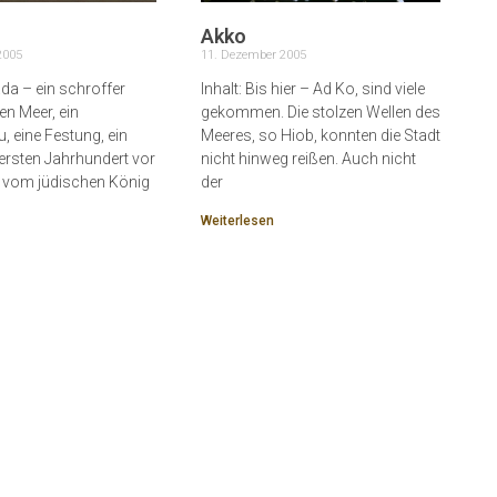
Akko
2005
11. Dezember 2005
ada – ein schroffer
Inhalt: Bis hier – Ad Ko, sind viele
en Meer, ein
gekommen. Die stolzen Wellen des
, eine Festung, ein
Meeres, so Hiob, konnten die Stadt
ersten Jahrhundert vor
nicht hinweg reißen. Auch nicht
t vom jüdischen König
der
Weiterlesen