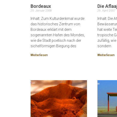
Bordeaux
Die Afla
20. Januar 2009
29. April 2007
Inhalt: Zum Kulturdenkmal wurde
Inhalt: Die A
das historisches Zentrum von
Bewässeru
Bordeaux erklärt mit dem
hat weite Te
sogenannten Hafen des Mondes,
tropische G
wie die Stadt poetisch nach der
zufällig, wie
sichelförmigen Biegung des
sondern
Weiterlesen
Weiterlesen