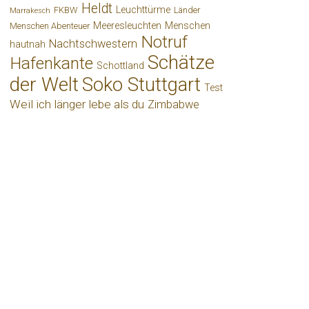
Heldt
Leuchttürme
FKBW
Länder
Marrakesch
Meeresleuchten
Menschen
Menschen Abenteuer
Notruf
Nachtschwestern
hautnah
Schätze
Hafenkante
Schottland
der Welt
Soko Stuttgart
Test
Weil ich länger lebe als du
Zimbabwe