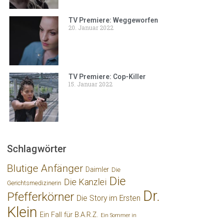
TV Premiere: Weggeworfen
20. Januar 2022
TV Premiere: Cop-Killer
15. Januar 2022
Schlagwörter
Blutige Anfänger
Daimler
Die
Die
Die Kanzlei
Gerichtsmedizinerin
Dr.
Pfefferkörner
Die Story im Ersten
Klein
Ein Fall für B.A.R.Z.
Ein Sommer in