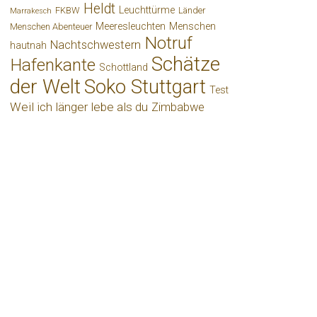
Heldt
Leuchttürme
FKBW
Länder
Marrakesch
Meeresleuchten
Menschen
Menschen Abenteuer
Notruf
Nachtschwestern
hautnah
Schätze
Hafenkante
Schottland
der Welt
Soko Stuttgart
Test
Weil ich länger lebe als du
Zimbabwe