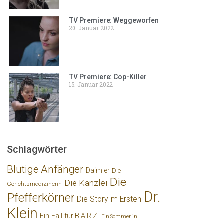
TV Premiere: Weggeworfen
20. Januar 2022
TV Premiere: Cop-Killer
15. Januar 2022
Schlagwörter
Blutige Anfänger
Daimler
Die
Die
Die Kanzlei
Gerichtsmedizinerin
Dr.
Pfefferkörner
Die Story im Ersten
Klein
Ein Fall für B.A.R.Z.
Ein Sommer in