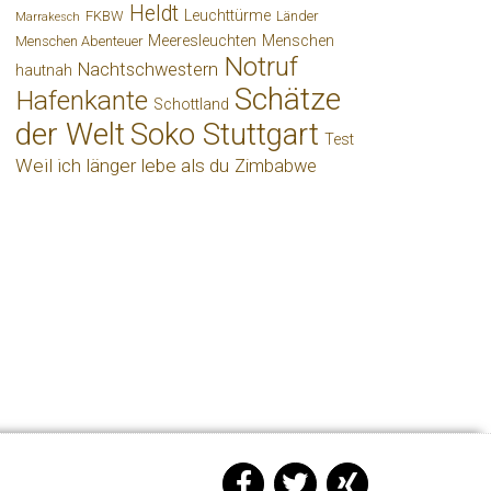
Heldt
Leuchttürme
FKBW
Länder
Marrakesch
Meeresleuchten
Menschen
Menschen Abenteuer
Notruf
Nachtschwestern
hautnah
Schätze
Hafenkante
Schottland
der Welt
Soko Stuttgart
Test
Weil ich länger lebe als du
Zimbabwe