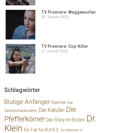
TV Premiere: Weggeworfen
20. Januar 2022
TV Premiere: Cop-Killer
15. Januar 2022
Schlagwörter
Blutige Anfänger
Daimler
Die
Die
Die Kanzlei
Gerichtsmedizinerin
Dr.
Pfefferkörner
Die Story im Ersten
Klein
Ein Fall für B.A.R.Z.
Ein Sommer in