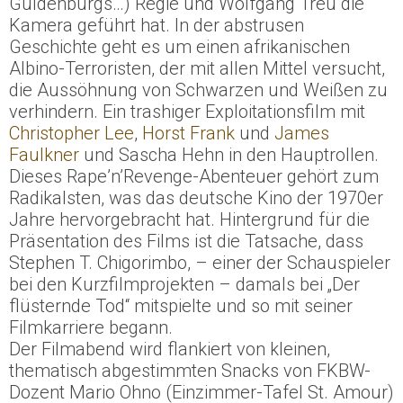
Guldenburgs…) Regie und Wolfgang Treu die
Kamera geführt hat. In der abstrusen
Geschichte geht es um einen afrikanischen
Albino-Terroristen, der mit allen Mittel versucht,
die Aussöhnung von Schwarzen und Weißen zu
verhindern. Ein trashiger Exploitationsfilm mit
Christopher Lee
,
Horst Frank
und
James
Faulkner
und Sascha Hehn in den Hauptrollen.
Dieses RapeʼnʼRevenge-Abenteuer gehört zum
Radikalsten, was das deutsche Kino der 1970er
Jahre hervorgebracht hat. Hintergrund für die
Präsentation des Films ist die Tatsache, dass
Stephen T. Chigorimbo, – einer der Schauspieler
bei den Kurzfilmprojekten – damals bei „Der
flüsternde Tod“ mitspielte und so mit seiner
Filmkarriere begann.
Der Filmabend wird flankiert von kleinen,
thematisch abgestimmten Snacks von FKBW-
Dozent Mario Ohno (Einzimmer-Tafel St. Amour)